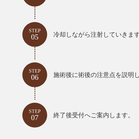
STEP
冷却しながら注射していきま
05
STEP
施術後に術後の注意点を説明
06
STEP
終了後受付へご案内します。
07