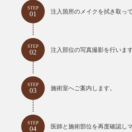
STEP
注入箇所のメイクを拭き取っ
01
STEP
注入部位の写真撮影を行いま
02
STEP
施術室へご案内します。
03
STEP
医師と施術部位を再度確認し
04